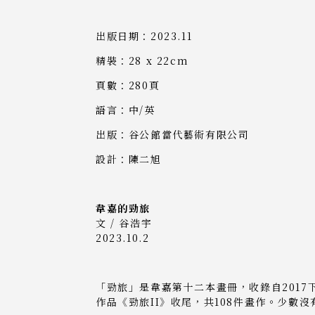
出版日期：2023.11
精裝：28 x 22cm
頁數：280頁
語言：中/英
出版：谷公館當代藝術有限公司
設計：陳二旭
韋嘉的勁旅
文 / 谷浩宇
2023.10.2
「勁旅」是韋嘉第十二本畫冊，收錄自2017下
作品《勁旅II》收尾，共108件畫作。少