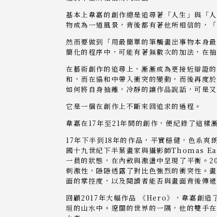
基本上韋嘉的創作總是追尋著「人生」與「人
物成為一道風景，背後都有著他所相信的，「
然而要做到「用最簡單的筆觸畫出事物本身最
簡化的程序中，可能有著無數次的加法，在
在藝術創作的追尋上，漸漸成為更接近辯證的
和，而在協和中帶入衝突的變動，而後再度於
如何將自身抽離，冷靜的讓作品說話，可是
它是一個在創作上不斷來回追求的過程。
韋嘉在17年至21年間的創作，便紀錄了這樣
17年下半到18年的作品，平實穩健，色系
國十九世紀下半葉畫家與攝影師Thomas Ea
一員的狀態，在內斂與激盪中呈現了平衡。2
刺激性，隱隱透露了對比色強烈的衝突性。畫
面的掌控度，以及閱讀者能否與畫面背後傳
回顧2017年大幅作品 《Hero》，韋嘉
垣的山水中。遼闊的世界的一隅，他的雙手在