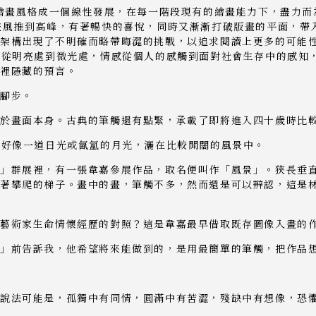
的繪畫風格成一個線性發展，在每一階段現有的繪畫能力下，盡力
畫風推到高峰，有著暢快的喜悅，同時又漸漸打破版畫的平面，帶
架構出現了不明確而略帶晦澀的挑戰，以追求閱讀上更多的可能性
彩從明亮處到微光處，情感從個人的感觸到面對社會生存中的感知
世裡隱藏的預言。
的腳步。
於畫面本身。古典的筆觸還有點緊，承載了即將進入四十歲時比
，好像一道日光或氤氳的月光，灑在比較開闊的風景中。
」群展裡，有一張韋嘉參展作品，取名便叫作「風景」。狹長垂
攀爬的梯子。畫中的畫，筆觸不多，然而還是可以辨認，這是林布蘭
著藝術家生命情懷經歷的對照？這是韋嘉最早借取既存圖像入畫的
景」前告訴我，他希望將來能做到的，是用最簡單的筆觸，把作品
的說法可能是，孤獨中有同情，圓滿中有苦澀，殘缺中有想像，恐