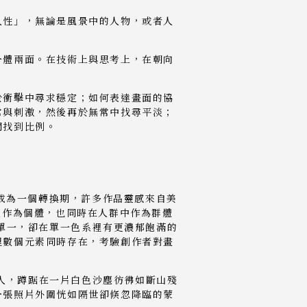
人性」，無論是風景中的人物，或者人
一體兩面。在技術上與思考上，在朝向
於衝擊中尋求穩定；如何表達畫面的協
常與刺激，然後再於無常中找尋平淡；
間找到比例。
年成為一個轉換期，許多作品靈感來自美
含了人作為個體，也同時在人群中作為群體
更單一，卻在單一色系裡有更濃郁飽滿的
裡數個元素同時存在，考驗創作者對畫
的人，蹲踞在一片白色沙塵彷彿如斷山殘
一張照片外圍恍如隔世卻倏忽降臨的蒙