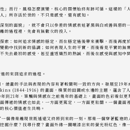
性」而行，風格怎麼演變，核心的關懷始終有跡可循。這樣的「
人」所存活於世的，不只是感受，還有感知。
深刻的面貌」，就不會只以參差的情感表述著黑與白或善與惡的
抽離的過程裡，先會有無數次的投入。
探索：如何追求情感的穩定，而在穩定過後帶來衝擊，而後再度
變動中找到新的協調；如何表現人生的平實，而後看見平實的無
又不失去最初的感受，甚至重返熾烈的熱誠，而後在感受與感知中
漸進的來回追求的過程。
爽朗，繪畫的手法與表現的內容有著較簡明一致的方向。發展至19
kins (1844-1916) 的畫面，樸質的田園或水邊的主題，蘊
0年到21年，筆觸與情感在之前幾年的基礎上，畫面的色彩看似
面傳遞的情感也如此，一方面更篤定，一方面更壯闊。一個畫面
遞的核心價值產生共鳴。
創造了一個像是離現世既遙遠又終將到來的一刻。那是一個穿著藍袍
挖掘什麼？找尋什麼？畫面外緣一圈噴漆出來的螢光粉紅色，像