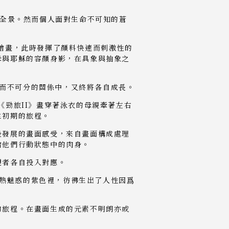
理全景。然而個人面對生命不可知的蒼
作的繪畫，此時發揮了顏料快速而刺激性的
母與耶穌的容顏身影，在具象與抽象之
生而不可分的關係中，又終將各自成長。
勁旅II》畫穿著泳衣的母親牽著左右
生初期的旅程。
後發展的畫面感受，來自畫面構成處理
繪他們行動狀態中的肉身。
觀者各自投入對應。
灼熱魅惑的紫色裡，彷彿生出了人性因爲
的旅程。在畫面生成的元素不明朗亦或