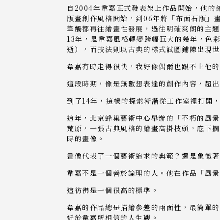
自2004年韋嘉正式發表架上作品開始，他
版畫創作風格開始，到06年將「布面石版」
筆觸都再往繪畫性發展，過往明確爽朗的主題
13年，是韋嘉風格轉變跨幅巨大的幾年，色
逝），而技法則以古典的樣式試圖鋪陳出現
韋嘉有時走得很快，我好像偶爾也跟不上他
這段時期，像是無數想表達的創作內容，超出
到了14年，這樣的探索漸漸從工作室裡打開
這年，北京蜂巢藝術中心舉辦的「不朽的風景
荒原，一張古典風格的繪畫高掛枝頭，底下擱著
時的畫像。
畫像代表了一個藝術追求的典範？還是象徵
韋嘉不是一個善於論理的人。他在作品「風
這彷彿是一個很高的標準。
韋嘉的作品總是描繪參差的兩面性，最簡單
近於韋嘉所相信的人生觀。