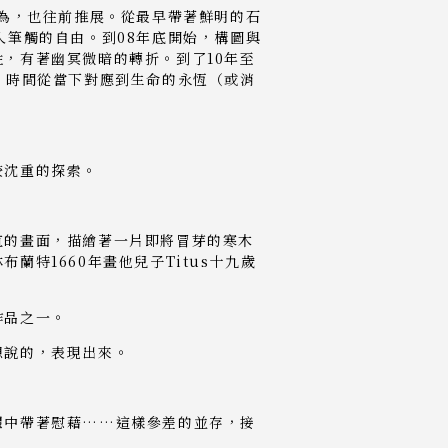
而為，也往前推展。從最早帶著鮮明的石
入筆觸的自由。到08年底開始，構圖與
，有著幽冥微暗的轉折。到了10年至
，時間從當下對應到生命的永恆（或消
較沈重的探索。
直的畫面，描繪著一片即將冒芽的寒木
特1660年畫他兒子Titus十九歲
作品之一。
想說的，表現出來。
懼中帶著慰藉……這樣參差的並存，接