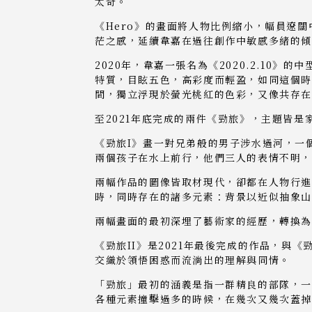
太奇。
《Hero》的畫面將人物比例縮小，幅員遼
茫之感，延續韋嘉在過往創作中敏感多緒的
2020年，韋嘉一張名為《2020.2.1
特質，目眩五色，高彩度而輕盈，如同這個時
間，獨立浮現於螢光桃紅的色彩，又像共存
至2021年底完成的兩件《勁旅》，主題皆是
《勁旅I》畫一對兄弟般的男子涉水過河，一
兩個孩子在水上前行，他們三人的表情不明，
兩幅作品的圖像皆取材現代，卻都在人物行進
時，同時存在的諸多元素：背景以近似抽象山
兩幅畫面的最初深埋了藝術家的經歷，轉換
《勁旅II》是2021年最後完成的作品，與
交織於領悟困惑而流淌出的理解與同情。
「勁旅」最初的涵義是指一群精良的部隊，一
各種元素撞擊過多的時候，在幾次又幾次蓋