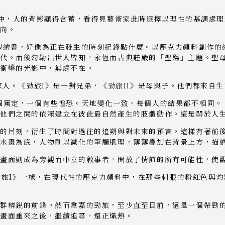
闊中，人的背影顯得含蓄，看得見藝術家此時選擇以理性的基調處
傾向。
0》的中型繪畫，好像為正在發生的時刻紀錄點什麼。以壓克力顏料創
代。而後勾勒出世人皆知，永恆而古典莊嚴的「聖殤」主題。聖
在衝擊的光影中，無處不在。
家人。《勁旅I》是一對兄弟，《勁旅II》是母與子。他們都來自
個篤定，一個有些惶恐。天地變化一致，每個人的結果都不相同。《
他們之間的依賴建立在彼此最自然產生的肢體動作。這是關於人
的片刻，衍生了時間對過往的追朔與對未來的預言。這樣有著前
水畫為底，人物則以減化的筆觸肌理，薄薄疊加在背景上方，描
為畫面則成為旁觀而中立的敘事者，開放了情節的所有可能性，使
《勁旅I》一樣，在現代性的壓克力顏料中，在那些刺眼的粉紅色與
群精銳的前鋒。然而韋嘉的勁旅，至少直至目前，還是一個帶勁
掉畫面重來之後，繼續追尋，還正熾熱。