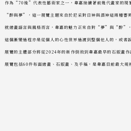
作為“70後”代表性藝術家之一，韋嘉接續著前幾代畫家的現
“醉與夢”，這一展覽主題來自於尼采對日神與酒神這兩種審美
就繪畫語言與風格而言，韋嘉的魅力正來自對“夢”與“醉”，
這個漸變過程亦是從個人的心性世界過渡到整個他人的，或者說
展覽的主體部分將從2024年的新作倒敘到韋嘉最早的石版畫
展覽包括60件布面繪畫、石版畫、及手稿，是韋嘉目前最大規模