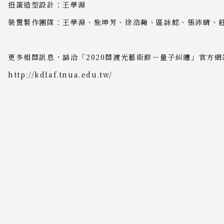
扭蛋造型設計：王學淵
裝置製作團隊：王學淵、施坤芳、徐浩瀚、區詠懿、張沛晴、莊
更多相關訊息，請洽「2020關渡光藝術節－量子糾纏」官方網
http://kdlaf.tnua.edu.tw/