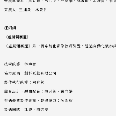
參展藝術家：吳宜曄、呂兆民、汪紹綱、林書瑜、盂施甫、翁振
策展人: 王連晟、林晏竹
汪紹綱
《虛擬彌賽亞》
《虛擬彌賽亞》是一個系統化影像演繹裝置，透過自動化演奏鋼
技術統籌：林暐智
協力廠商：創科互動有限公司
製作執行統籌：向育萱
聲音設計、編曲配音：陳芃萱、戴向諶
布偶裝置製作統籌、製偶協力：阮永翰
製偶團隊：江婕、陳柔安