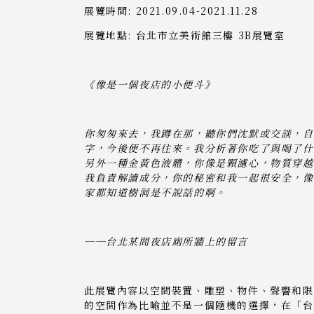
展覽時間: 2021.09.04-2021.11.28
展覽地點: 台北市立美術館三樓 3B展覽室
《像是一個夜店的小便斗》
你匆匆來去，我蹲在那，聽你們沈默或交談，自
字，今後便不再往來。我分析著你吃了與喝了什
另外一種金黃色液體，你像是顆濾心，物質穿越
我負責解讀成分，你的秘密和我一起很安全，像
家都知道樹洞是不說話的啊。
──台北某間夜店廁所牆上的留言
此展覽內容以空間裝置、雕塑、物件、聲響和限
的空間作為比喻並不是一個隨機的選擇，在「台