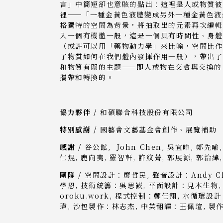
言」中簡短卻也意賅的點出：這裡是人或物質彼
裡——「一種金黃色液體變成另外一種金黃色液
格獨特的空間為背景，將抽取出的元素再次編輯
入一個有機體一般，這是一個具有時間性、身體
（或許可以用「藥物動力學」來比喻，空間比作
了物質如何在我們體內發揮作用一般），帶出了
和物質有關的主題——即人或物在交會與交換的
攜帶和轉換的。
協力夥伴 /
和碩聯合科技股份有限公司
特別感謝 /
國藝會文藝基金會創作、展覽補助
感謝 /
谷公館, John Chen, 吳宜曄, 鄭先喩
仁焜, 鹿向夷, 羅智軒, 許紋菁, 郭展源, 郭治緯
團隊 /
空間設計：廖哲民, 聲音設計：Andy Ch
學恩, 技術統籌：吳思嶔, 平面設計：見本生物,
oroku.work, 程式控制：鄭任翔, 水循環
瑋, 沙包製作：林志杰, 中英翻譯：王佩瑄, 