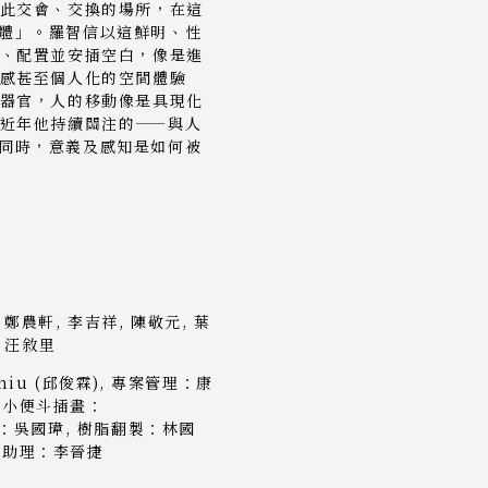
此交會、交換的場所，在這
體」。羅智信以這鮮明、性
、配置並安插空白，像是進
感甚至個人化的空間體驗
器官，人的移動像是具現化
近年他持續關注的——與人
同時，意義及感知是如何被
, 鄭農軒, 李吉祥, 陳敬元, 葉
, 汪敘里
iu (邱俊霖), 專案管理：康
 小便斗插畫：
設計：吳國瑋, 樹脂翻製：林國
製作助理：李晉捷