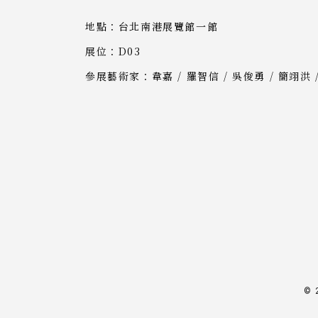
地點：台北南港展覽館一館
展位：D03
參展藝術家：韋嘉 / 羅智信 / 吳俊勇 / 簡翊洪 /
©