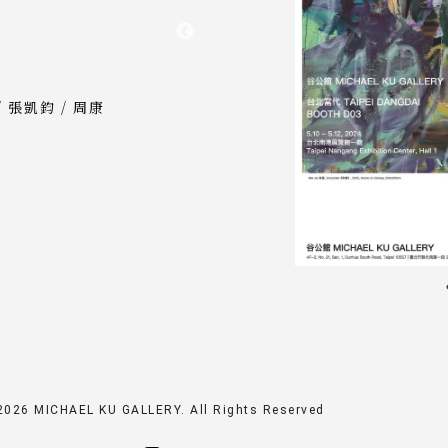
 張凱鈞 / 周康
2026
MICHAEL KU GALLERY. All Rights Reserved