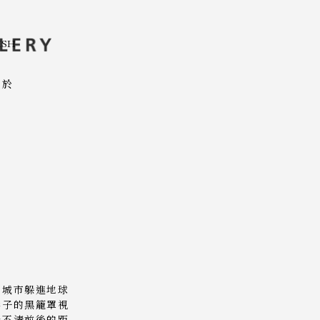
ISH
關於
，城市躲進地球
影子的黑籠罩視
分不清前後的距