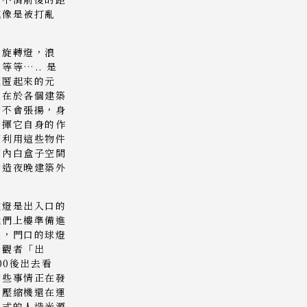
感像是被打亂
，旋轉燈，浪
等等….. 是
藏匿起來的元
存在於各個建築
，不會張揚，身
發揮它自身的作
著利用這些物件
廊內白盒子空間
營造夜晚建築外
。
柱燈是出入口的
我們上樓準備進
展，門口的球燈
請觀者「出
:00後出去看
有些事情正在發
的壓縮機還在運
形式的人造光源