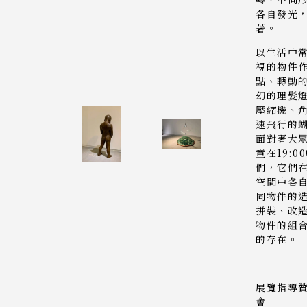
各自發光
著。
以生活中
視的物件
點、轉動
幻的理髮
壓縮機、
速飛行的
面對著大
童在19:
們，它們
空間中各
同物件的
拼裝、改
物件的組
的存在。
展覽指導
會