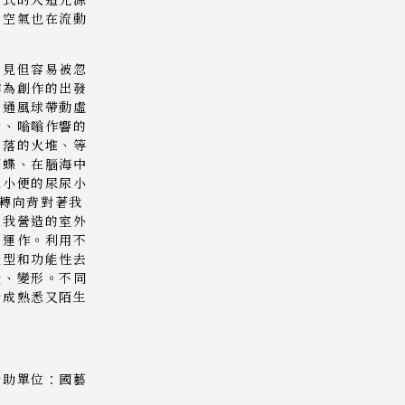
，空氣也在流動
常見但容易被忽
作為創作的出發
的通風球帶動虛
燈、嗡嗡作響的
角落的火堆、等
蝴蝶、在腦海中
眾小便的尿尿小
00轉向背對著我
在我營造的室外
自運作。利用不
造型和功能性去
造、變形。不同
合成熟悉又陌生
贊助單位：國藝