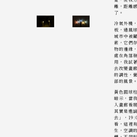
離，距離
了。
冷氣外機
板，通風球
城市中被
素，它們
物的邊緣
處在角落
用，我試
去改變畫
的調性，
部的風景
黃色圓球
暗示，當
入畫廊看
其實是邀
去」，19
看，這裡
生，空調
轉，不同