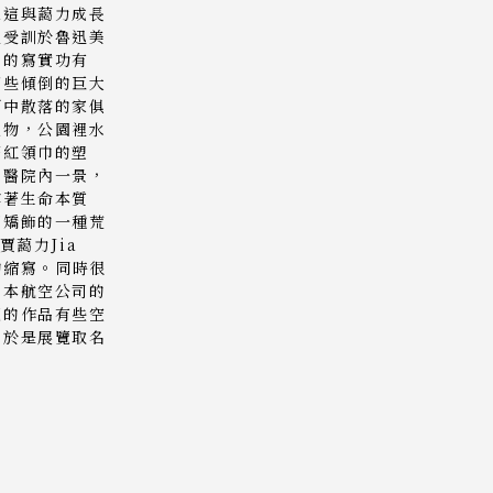
想這與藹力成長
並受訓於魯迅美
準的寫實功有
那些傾倒的巨大
原中散落的家俱
人物，公園裡水
著紅領巾的塑
的醫院內一景，
露著生命本質
了矯飾的一種荒
賈藹力Jia
名的縮寫。同時很
日本航空公司的
覽的作品有些空
，於是展覽取名