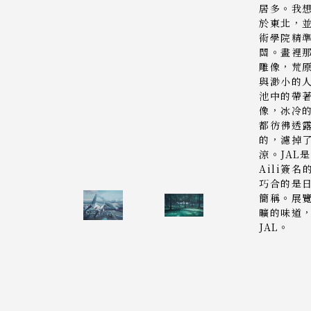
居多。我
於東北，
術學院精
關。畫裡
雕像，荒
與渺小的
池中的帶
像，冰冷
都彷彿透
的，濾掉
涼。JAL是
Aili簽
巧合的是
簡稱。展
曠的味道
JAL。