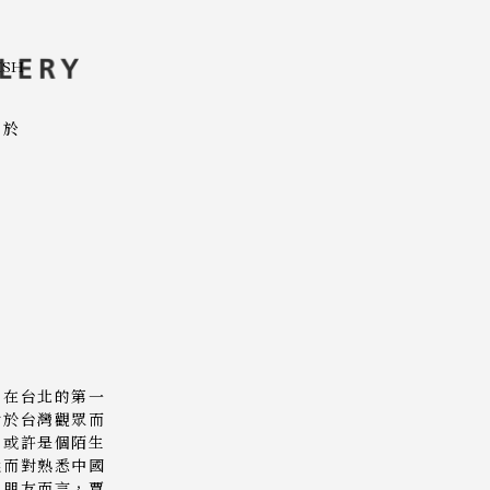
ISH
關於
力在台北的第一
對於台灣觀眾而
力或許是個陌生
然而對熟悉中國
的朋友而言，賈