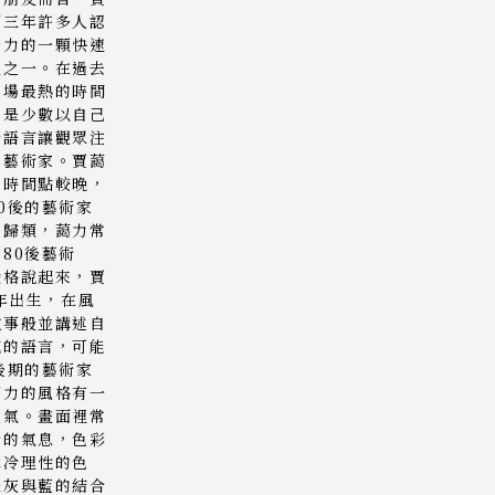
兩三年許多人認
發力的一顆快速
星之一。在過去
市場最熱的時間
力是少數以自己
術語言讓觀眾注
年藝術家。賈藹
的時間點較晚，
0後的藝術家
致歸類，藹力常
80後藝術
嚴格說起來，賈
9年出生，在風
敘事般並講述自
感的語言，可能
後期的藝術家
藹力的風格有一
大氣。畫面裡常
冷的氣息，色彩
冰冷理性的色
是灰與藍的結合