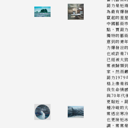
藹力是近
為最有爆
竄起的星
中國藝術
點，賈藹
獨特的藝
意到的青
力爆發出
也或許是7
已經被大
常被歸類到
家。然而
藹力197
格上像是
我生命情
與70年代
更貼近。
種冷峻的
常透出寒
也更接近
調，常常