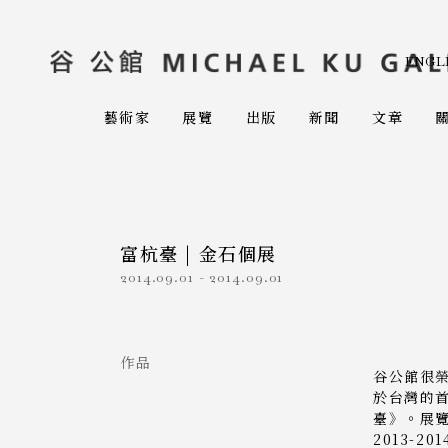
ENGL
藝術家
展覽
出版
新聞
文章
富杭臺 | 金石個展
2014.09.01
-
2014.09.01
作品
谷公館很
於台灣的
臺》。展
2013-2