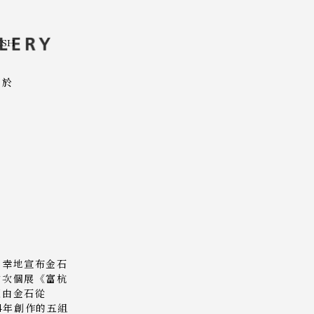
ISH
關於
榮幸地宣布金石
首次個展《富杭
覽由金石從
014年創作的五組