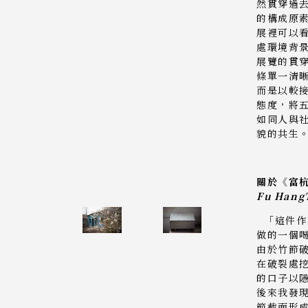
然貫穿過
的構成原
展裡可以
處環境背
展覽的貫
條單一清
而是以較
態度，將
如同人與
貌的共生
關於《富杭
Fu Hang
「這件作
做的一個
由於竹節
在破裂處
的口子以
後來我發
節截面形