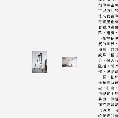
很像宇宙
可以通往
後來我在
毒鼠屋也
看看現實
路，建房
不是桃花
實的世界
種無形的
說是一種
力，個人
阻擋。所
道，跟現
一樣，把
像是廢墟
破，打磨
仿現實中
暴力，像
而不容置
也破壞一
的時候我