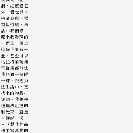
黑洞，總感覺它
另外一個世界。
住宅區發現一種
有類似通道，再
生活中我們修
，原來我發現的
源，而是一個真
，這個世界有一
力量，甚至可以
摧枯拉朽的破壞
乃至群體都無法
以我想做一個隧
實一樣，跟權力
那些生活中，更
裡找來的物品打
，穿洞。我想模
那種無法阻擋的
鐳射光束，直挺
疑。穿越一切，
切。（製作作品
有種主宰萬物的