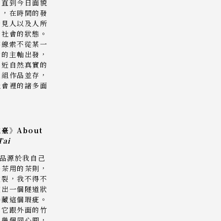
去直到今日面貌
素，在時間的發
看見人以及人所
景社會的狀態。
穿線索不從某一
晰的主軸出發，
接近自然真實的
五組作品並存，
社會裡的諸多面
。
臺》About
Tai
品源於我自己
喝茶用的茶則，
破裂，我不得不
挖出一個隧道狀
隱藏這個瑕疵。
現它跟外面的竹
成幾個同心圓，