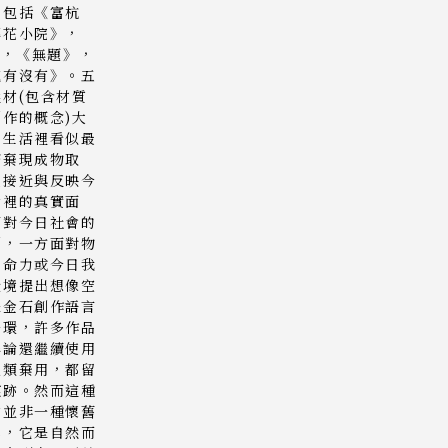
，包括《富杭
櫻花小院》，
》，《無題》，
底有沒有》。五
材(包含材質
作的概念)大
常生活裡看似最
廢棄現成物取
更接近與反映今
活裡的真實面
面對今日社會的
判，一方面對物
生命力或今日我
環境提出想像空
是金石創作語言
一環，許多作品
無論還繼續使用
人類棄用，都留
痕跡。然而這種
跡並非一種懷舊
尋，它是自然而