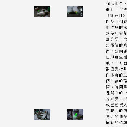
作品組合
臺》，《
《後巷II
以及《到
組作品的選
的使用與創
部分從日
無價值的
得，試圖
日現實生
貌，一方
觀察與批
件本身的
們生存的
間。時間
裡關心的
的來源，
或已經被
存時間的
時間的遺
情調的追