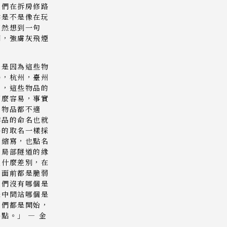
他們在拆房修路
候是不是像在玩
突然想到一句
間，強虜灰飛煙
臺是因為這些物
陽，杭州，臺州
的，這些物品的
那麼容易，事實
棄物品都不適
作品的命名也就
路的取名一樣採
的縮寫，也點名
品局部隧道的緣
沒什麼差別，在
力面前都是脆弱
他們沒有哪個是
是中間站哪個是
他們都是開始，
點。」 — 金