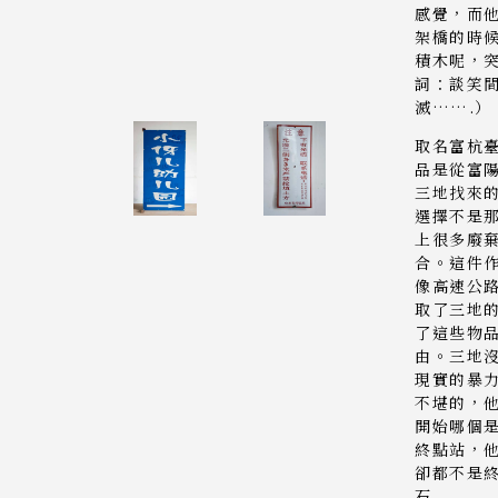
感覺，而
架橋的時
積木呢，
詞：談笑
滅…….）
取名富杭
品是從富
三地找來
選擇不是
上很多廢
合。這件
像高速公
取了三地
了這些物
由。三地
現實的暴
不堪的，
開始哪個
終點站，
卻都不是終
石